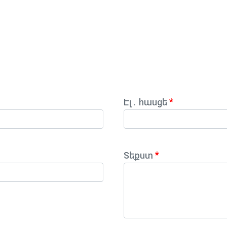
Էլ․ հասցե
Տեքստ