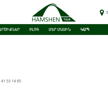
Չ
ԱՐԾԻՔՆԵՐ
ԲԼՈԳ
ՄԵՐ ՄԱՍԻՆ
ԿԱՊ
 41 55 14 85