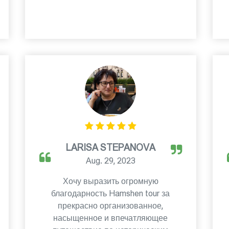
LARISA STEPANOVA
Aug. 29, 2023
Хочу выразить огромную
благодарность Hamshen tour за
прекрасно организованное,
насыщенное и впечатляющее