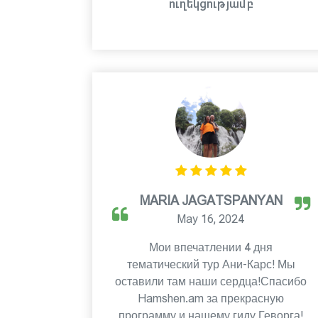
ուղեկցությամբ
MARIA JAGATSPANYAN
May 16, 2024
Мои впечатлении 4 дня
тематический тур Ани-Карс! Мы
оставили там наши сердца!Спасибо
Hamshen.am за прекрасную
программу и нашему гиду Геворга!