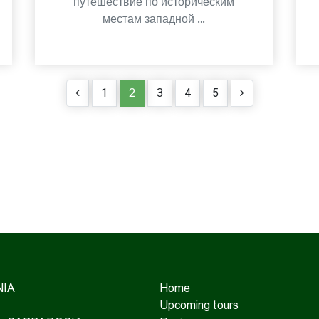
путешествие по историческим
местам западной …
1
2
3
4
5
IA
Home
Upcoming tours