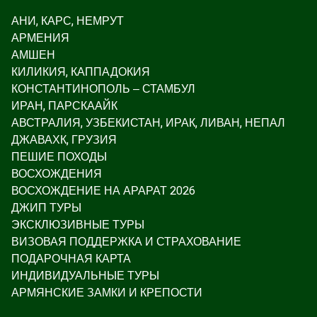
АНИ, КАРС, НЕМРУТ
АРМЕНИЯ
АМШЕН
КИЛИКИЯ, КАППАДОКИЯ
КОНСТАНТИНОПОЛЬ – СТАМБУЛ
ИРАН, ПАРСКААЙК
АВСТРАЛИЯ, УЗБЕКИСТАН, ИРАК, ЛИВАН, НЕПАЛ
ДЖАВАХК, ГРУЗИЯ
ПЕШИЕ ПОХОДЫ
ВОСХОЖДЕНИЯ
ВОСХОЖДЕНИЕ НА АРАРАТ 2026
ДЖИП ТУРЫ
ЭКСКЛЮЗИВНЫЕ ТУРЫ
ВИЗОВАЯ ПОДДЕРЖКА И СТРАХОВАНИЕ
ПОДАРОЧНАЯ КАРТА
ИНДИВИДУАЛЬНЫЕ ТУРЫ
АРМЯНСКИЕ ЗАМКИ И КРЕПОСТИ