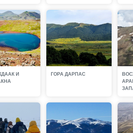
ЖДААК И
ГОРА ДАРПАС
ВОС
АКНА
АРА
ЗАП