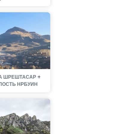
А ШРЕШТАСАР +
ПОСТЬ НРБУИН