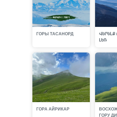
ГОРЫ ТАСАНОРД
ՎԵՐԵԼՔ
ԼԵՌ
ГОРА АЙРИКАР
ВОСХОЖ
ГОРУ Д