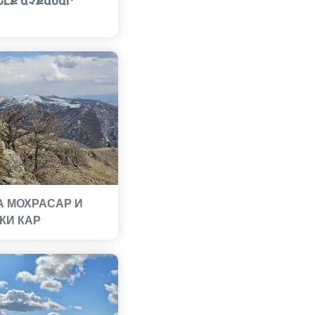
ԵԼՔ ԱՉՔԱՍԱՐ
А МОХРАСАР И
КИ КАР