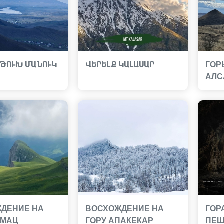
 ԹՈՒԽ ՄԱՆՈՒԿ
ՎԵՐԵԼՔ ԿԱԼԱՍԱՐ
ГОР
АЛС
ДЕНИЕ НА
ВОСХОЖДЕНИЕ НА
ГОР
ИМАЦ
ГОРУ АПАКЕКАР
ПЕЩ