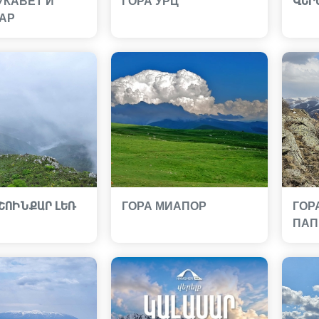
УКАВЕТ И
ГОРА УРЦ
ՎԵՐ
АР
ՇՈԻՆՔԱՐ ԼԵՌ
ГОРА МИАПОР
ГОР
ПАП