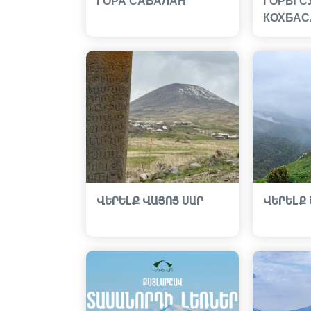
ГОРА САБАЛАН
ГОРЫ С
КОХБАС
ՎԵՐԵԼՔ ՎԱՅՈՑ ՍԱՐ
ՎԵՐԵԼՔ 