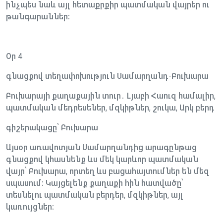
ինչպես նաև այլ հետաքրքիր պատմական վայրեր ու
թանգարաններ։
Օր 4
գնացքով տեղափոխություն Սամարղանդ-Բուխարա
Բուխարայի քաղաքային տուր․ Լյաբի Հաուզ համալիր,
պատմական մեդրեսեներ, մզկիթներ, շուկա, Արկ բերդ
գիշերակացը՝ Բուխարա
Այսօր առավոտյան Սամարղանդից արագընթաց
գնացքով կհասնենք ևս մեկ կարևոր պատմական
վայր՝ Բուխարա, որտեղ ևս բացահայտումներ են մեզ
սպասում։ Կայցելենք քաղաքի հին հատվածը՝
տեսնելու պատմական բերդեր, մզկիթներ, այլ
կառույցներ։