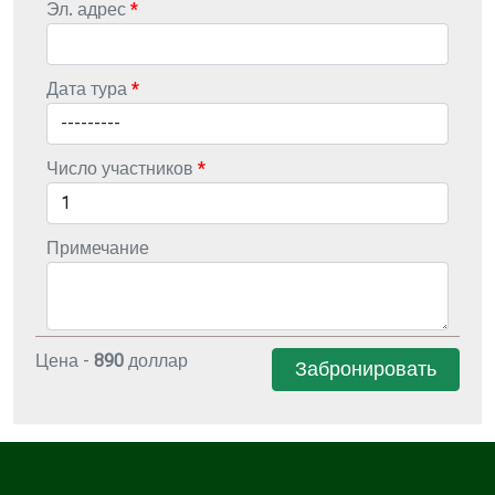
Эл. адрес
Дата тура
Число участников
Примечание
Цена -
890
доллар
Забронировать