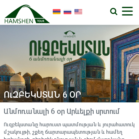
ՈւԶԲԵԿՍՏԱՆ 6 ՕՐ
Անմոռանալի 6 օր Արևելքի սրտում
Ո
ւզբեկստանը հարուստ պատմության և յուրահատուկ
մշակույթի, շքեղ ճարտարապետության և համեղ