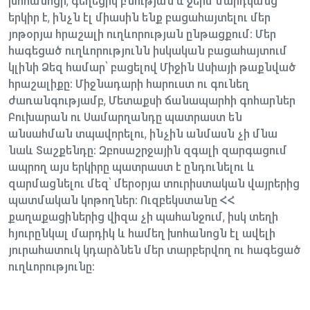
խոհանոցի, գեղեցիկ բնության և ջերմ մարդկանց
երկիր է, ինչն էլ միասին ենք բացահայտելու մեր
յոթօրյա հրաշալի ուղևորության ընթացքում։ Մեր
հագեցած ուղևորությունն իսկական բացահայտում
կլինի Ձեզ համար՝ բացելով Միջին Ասիայի թաքնված
հրաշալիքը։ Միջնադարի հարուստ ու գունեղ
ժառանգությամբ, Մետաքսի ճանապարհի գոհարներ
Բուխարան ու Սամարղանդը պատրաստ են
անսահման տպավորելու, ինչին անմասն չի մնա
նաև Տաշքենդը։ Զբոսաշրջային զգալի զարգացում
ապրող այս երկիրը պատրաստ է ընդունելու և
զարմացնելու մեզ՝ մերօրյա տուրիստական վայրերից
պատմական կոթողներ։ Ուզբեկստանը ՀՀ
քաղաքացիներից վիզա չի պահանջում, իսկ տեղի
հյուրընկալ մարդիկ և համեղ խոհանոցն էլ ավելի
յուրահատուկ կդարձնեն մեր տարբերվող ու հագեցած
ուղևորությունը։