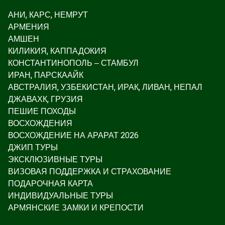
АНИ, КАРС, НЕМРУТ
АРМЕНИЯ
АМШЕН
КИЛИКИЯ, КАППАДОКИЯ
КОНСТАНТИНОПОЛЬ – СТАМБУЛ
ИРАН, ПАРСКААЙК
АВСТРАЛИЯ, УЗБЕКИСТАН, ИРАК, ЛИВАН, НЕПАЛ
ДЖАВАХК, ГРУЗИЯ
ПЕШИЕ ПОХОДЫ
ВОСХОЖДЕНИЯ
ВОСХОЖДЕНИЕ НА АРАРАТ 2026
ДЖИП ТУРЫ
ЭКСКЛЮЗИВНЫЕ ТУРЫ
ВИЗОВАЯ ПОДДЕРЖКА И СТРАХОВАНИЕ
ПОДАРОЧНАЯ КАРТА
ИНДИВИДУАЛЬНЫЕ ТУРЫ
АРМЯНСКИЕ ЗАМКИ И КРЕПОСТИ