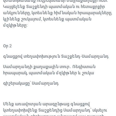
կծանոթանանք Ուզբեկստանի մայրաքաղաքի հետ։
Կայցելենք Տաշքենդի պատմական ու հետաքրքիր
անկյունները, կտեսնենք հիմնական հրապարակները,
կլինենք շուկայում, կտեսնենք պատմական
մզկիթները։
Օր 2
գնացքով տեղափոխություն Տաշքենդ-Սամարղանդ
Սամարղանդի քաղաքային տուր․ Ռեգիստան
հրապարակ, պատմական մզկիթներ և շուկա
գիշերակացը՝ Սամարղանդ
Մենք առավոտյան արագընթաց գնացքով
կտեղափոխվենք Տաշքենդից Սամարղանդ՝ սկսելու